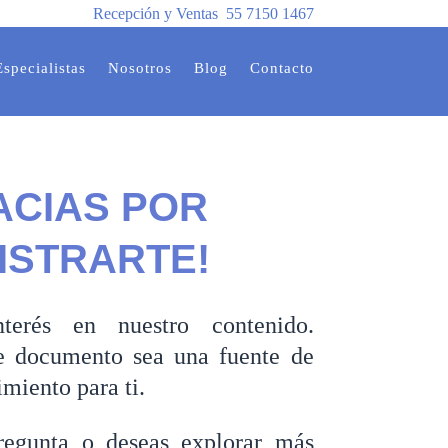
Recepción y Ventas
55 7150 1467
Especialistas
Nosotros
Blog
Contacto
ACIAS POR
ISTRARTE!
terés en nuestro contenido.
e documento sea una fuente de
miento para ti.
pregunta o deseas explorar más