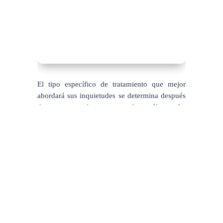
El tipo específico de tratamiento que mejor
abordará sus inquietudes se determina después
de una consulta con su dermatólogo. La
mayoría de los tratamientos de la piel requieren
una serie de tratamientos y un enfoque
multimodal para lograr excelentes
resultados. Lo que es más importante, es que el
paciente debe comprometerse a proteger su piel
en el futuro para que los resultados obtenidos
sean más duraderos.