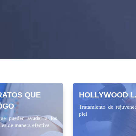
RATOS QUE
HOLLYWOOD L
LOGO
Tratamiento de rejuvene
piel
que pueden ayudar a los
ales de manera efectiva